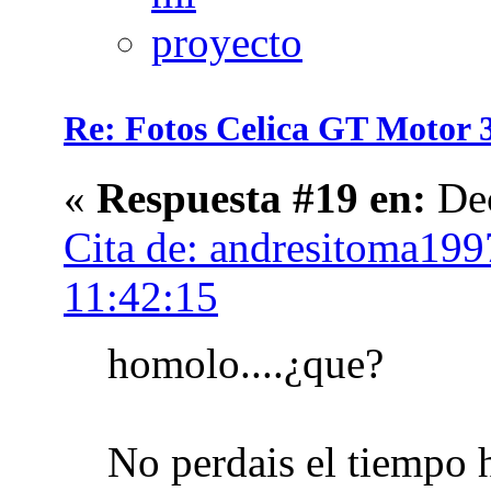
Re: Fotos Celica GT Moto
«
Respuesta #19 en:
Dec
Cita de: andresitoma199
11:42:15
homolo....¿que?
No perdais el tiempo