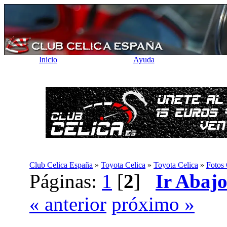
Inicio
Ayuda
Club Celica España
»
Toyota Celica
»
Toyota Celica
»
Fotos
Páginas:
1
[
2
]
Ir Abaj
« anterior
próximo »