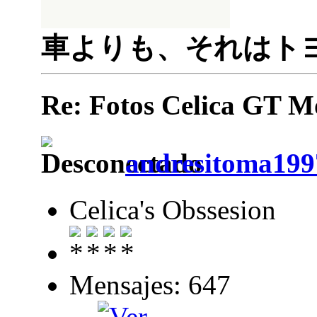
車よりも、それはト
Re: Fotos Celica GT
andresitoma199
Celica's Obssesion
Mensajes: 647